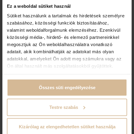
Ez a weboldal sütiket használ
Sütiket használunk a tartalmak és hirdetések személyre
szabásához, közösségi funkciók biztosításához,
KERESZTNÉV
*
valamint weboldalforgalmunk elemzéséhez. Ezenkívül
közösségi média-, hirdető- és elemező partnereinkkel
megosztjuk az Ön weboldalhasználatra vonatkozó
valami@valami.hu
E-MAIL CÍM
*
adatait, akik kombinálhatják az adatokat más olyan
adatokkal, amelyeket Ön adott meg számukra vagy az
Ön által használt más szolgáltatásokból gyűjtöttek.
pl.: +36301234567
TELEFONSZÁM
*
Összes süti engedélyezése
Nem kötelező
ÜZENET A SZÁLLODÁNAK
Testre szabás
Kizárólag az elengedhetetlen sütiket használja