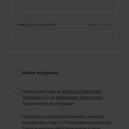
Nem kötelező
EMELET, AJTÓ, EGYÉB
Mindet elfogadom
Nyilatkozom, hogy az
Általános Szerződési
Feltételeket
és az
Adatvédelmi Tájékoztatót
megismertem és elfogadom.
Feliratkozom a szálloda hírlevelére, valamint
hozzájárulok, hogy a OTP Immobilienverwertung
GmbH marketing célból hírleveleket küldjön