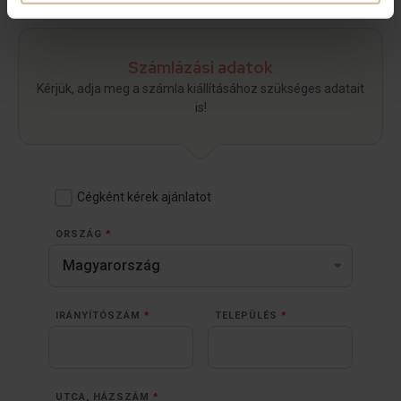
Számlázási adatok
Kérjük, adja meg a számla kiállításához szükséges adatait
is!
Cégként kérek ajánlatot
ORSZÁG
*
IRÁNYÍTÓSZÁM
*
TELEPÜLÉS
*
UTCA, HÁZSZÁM
*