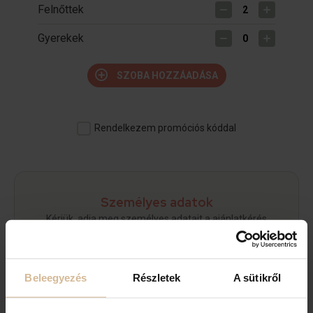
Felnőttek
Gyerekek
SZOBA HOZZÁADÁSA
Rendelkezem promóciós kóddal
Személyes adatok
Kérjük, adja meg személyes adatait a ajánlatkérés
véglegesítéséhez!
Beleegyezés
Részletek
A sütikről
VEZETÉKNÉV
*