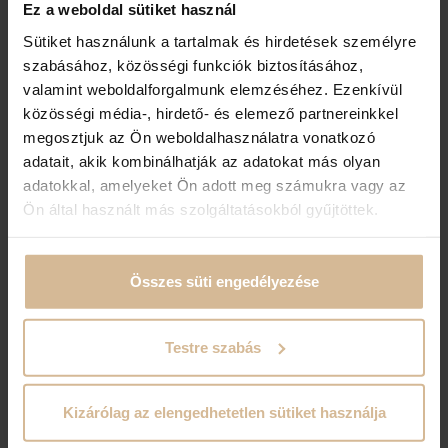
Ez a weboldal sütiket használ
péntek
Sütiket használunk a tartalmak és hirdetések személyre
TÁVOZÁS
szabásához, közösségi funkciók biztosításához,
valamint weboldalforgalmunk elemzéséhez. Ezenkívül
2026
.
augusztus
08
.
közösségi média-, hirdető- és elemező partnereinkkel
szombat
megosztjuk az Ön weboldalhasználatra vonatkozó
1
éj
adatait, akik kombinálhatják az adatokat más olyan
adatokkal, amelyeket Ön adott meg számukra vagy az
Ön által használt más szolgáltatásokból gyűjtöttek.
Kérjük, adja meg a vendégek és szobák
számát!
Összes süti engedélyezése
1
. szoba
Testre szabás
Felnőttek
Gyerekek
Kizárólag az elengedhetetlen sütiket használja