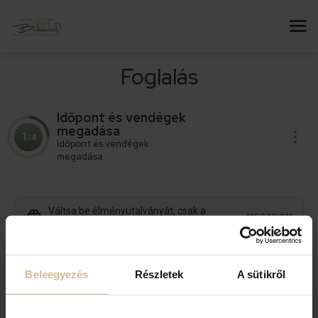
Foglalás
Időpont és vendégek
megadása
1
/4
Időpont és vendégek
megadása
Váltsa be élményutalványát, csak a
MEGADOM
sorszám megadása szükséges.
Állítsa be, hány napot szeretne eltölteni nálunk!
Beleegyezés
Részletek
A sütikről
ÉRKEZÉS
2026
.
augusztus
07
.